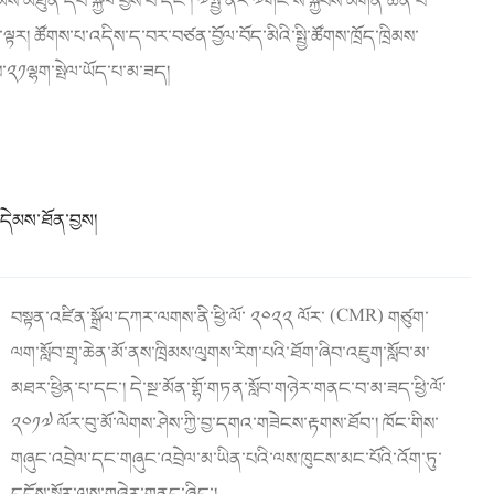
ྲིམས་མཐུན་དེབ་སྐྱེལ་བྱས་པ་དང་། ༧སྤྱི་ནོར་༧གོང་ས་སྐྱབས་མགོན་ཆེན་པོ་
ར། ཚོགས་པ་འདིས་ད་བར་བཙན་བྱོལ་བོད་མིའི་སྤྱི་ཚོགས་ཁྲོད་ཁྲིམས་
ངས་༢༡ལྷག་སྤེལ་ཡོད་པ་མ་ཟད།
དེམས་ཐོན་བྱས།
བསྟན་འཛིན་སྒྲོལ་དཀར་ལགས་ནི་ཕྱི་ལོ་ ༢༠༢༢ ལོར་ (CMR) གཙུག་
ལག་སློབ་གྲྭ་ཆེན་མོ་ནས་ཁྲིམས་ལུགས་རིག་པའི་ཐོག་ཞིབ་འཇུག་སློབ་མ་
མཐར་ཕྱིན་པ་དང་། དེ་སྔ་མོན་གྷོ་གཏན་སློབ་གཉེར་གནང་བ་མ་ཟད་ཕྱི་ལོ་
༢༠༡༧ ལོར་བུ་མོ་ལེགས་ཤེས་ཀྱི་བྱ་དགའ་གཟེངས་རྟགས་ཐོབ་། ཁོང་གིས་
གཞུང་འབྲེལ་དང་གཞུང་འབྲེལ་མ་ཡིན་པའི་ལས་ཁུངས་མང་པོའི་འོག་ཏུ་