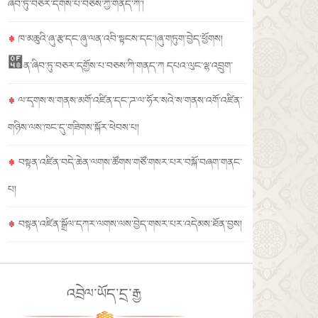
ཞིབ་ཏུ་བཅར་དགོས་པ་བཅས་ཀྱི་གནད་ཀ་།
ཁ་མཆུའི་ཞུ་རྩ་དང་ཞུ་ལན་འབི་སྟངས་དང་།ཞུ་གཏུག་བྱེད་ཕྱོགས།
཈ན་ཞིབ་ཏུ་བཅར་དགྱོས་པ་བཅས་ཀི་གནད་ཀ དཔའ་ལུང་ལྷ་འབྲུག་
ལ་དྭགས་ས་གནས་མགོ་འཛིན་དང་ཌ་ལ་ཧོར་སའེ་ས་གནས་འགོ་འཛིན་
གཉིས་ལས་ཁང་དུ་གཟིགས་སྐོར་ཕེབས་པ།
བསྟན་འཛིན་བདེ་ཆེན་ལགས་ཚོགས་གཙོ་གསར་པར་བསྐོ་བཞག་གནང་
པ།
བསྟན་འཛིན་སྒྲོལ་དཀར་ལགས་ལས་བྱེད་གསར་པར་འདེམས་ཐོན་བྱས།
འབྲེལ་ཡོད་དྲ་རྒྱ