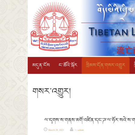
SKIP TO CONTENT
Menu
མདུན་ངོས
ང་ཚོའི་སྐོར
ཁྲིམས་དོན་གསར་འགྱུར
གསར་འགྱུར།
ལ་དྭགས་ས་གནས་མགོ་འཛིན་དང་ཌ་ལ་ཧོར་སའེ་ས་ག
March 28, 2023
by
admin