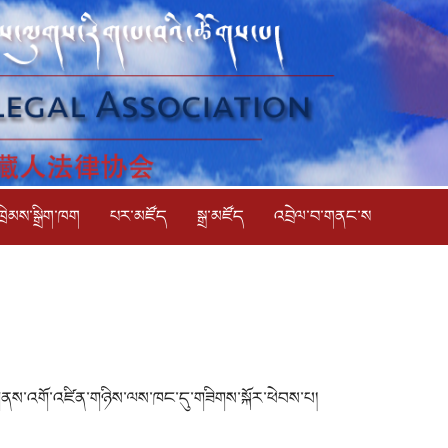
ཁྲིམས་སྒྲིག་ཁག
པར་མཛོད
སྒྲ་མཛོད
འབྲེལ་བ་གནང་ས
ནས་འགོ་འཛིན་གཉིས་ལས་ཁང་དུ་གཟིགས་སྐོར་ཕེབས་པ།