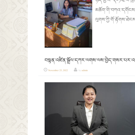
ཉིད་ཕྱི་ལོ་ ༢༠༡༤ ལོ་ཁ
མཆོག་གི་བཀའ་དགོངས་ལྟ
ལུགས་ཀྱི་གོ་རྟོགས་ཐེ
བསྟན་འཛིན་སྒྲོལ་དཀར་ལགས་ལས་བྱེད་གསར་པར་འ
November 25, 2022
by
admin