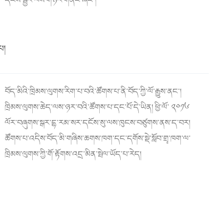
དངོས་སྦྱོར་ལས་གཉེར་གནང་ཞིང་།
་པ།
བོད་མིའི་ཁྲིམས་ལུགས་རིག་པ་བའི་ཚོགས་པ་ནི་བོད་ཀྱི་ལོ་རྒྱུས་ནང་།
ཁྲིམས་ལུགས་ཆེད་ལས་ཉར་བའི་ཚོགས་པ་དང་པོ་དེ་ཡིན། ཕྱི་ལོ་ ༢༠༡༦
ལོར་བཞུགས་སྒར་དྷ་རམ་སར་དངོས་སུ་ལས་ཁུངས་བཙུགས་ནས་ད་བར།
ཚོགས་པ་འདིས་བོད་མི་གཞིས་ཆགས་ཁག་དང་དགོས་སྡེ་སློབ་གྲྭ་ཁག་ལ་
ཁྲིམས་ལུགས་ཀྱི་གོ་རྟོགས་འདྲ་མིན་སྤེལ་ཡོད་པ་རེད།