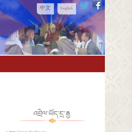
中文
English
འབྲེལ་ཡོད་དྲ་རྒྱ