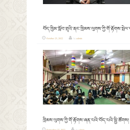
བོད་ཁྱིམ་སློབ་གྲྭའི་ནང་ཁྲིམས་ལུགས་ཀྱི་གོ་རྟོགས་སྤེལ
October 25, 2022
by
admin
ཁྲིམས་ལུགས་ཀྱི་གོ་རྟོགས་ཞན་པའི་བོད་པའི་སྤྱི་ཚོགས།