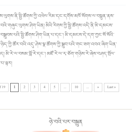
མས་ལུགས་ནི་སྤྱི་ཚོགས་ཀྱི་འཕེལ་རིམ་དང་དགོས་མཁོ་སོགས་ལ་བསྟུན་ནས་
ང་བའི་གཞུང་ལུགས་ཤིག་ཡིན། མིའི་རིགས་ཀྱི་སྤྱི་ཚོགས་འདི་ནི་མི་དམངས་
བསྒྲུབས་པའི་སྤྱི་ཚོགས་ཤིག་ཡིན་པ་དང་། མི་དམངས་དེ་དག་ཀྱང་སོ་སོའི་
ཉིད་ཀྱི་ཚོར་བའི་འདུ་ཤེས་སྣ་ཚོགས་ཀྱི་སྒྲུབ་པའི་གང་ཟག་འབའ་ཞིག་ཡིན་
ེད། མི་རེ་ལ་བསམ་བློ་རེ་དང་། མཛོ་རེ་ལ་རྭ་ཅོག་གཉིས་རེ་ཞེས་བཤད་སྲོལ་
་པ་ལྟར།
f 19
1
2
3
4
5
...
10
...
»
Last »
ཉེ་བའི་པར་བསྐྲུན