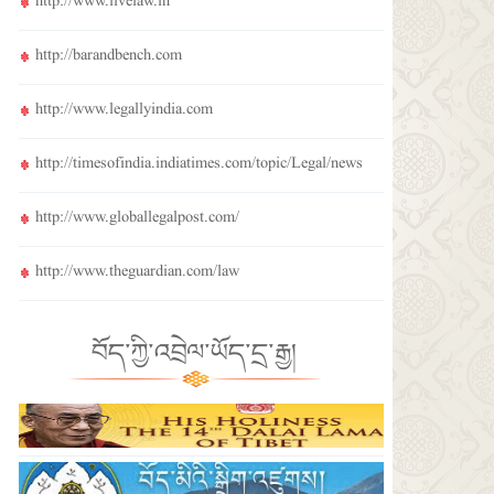
http://www.livelaw.in
http://barandbench.com
http://www.legallyindia.com
http://timesofindia.indiatimes.com/topic/Legal/news
http://www.globallegalpost.com/
http://www.theguardian.com/law
བོད་ཀྱི་འབྲེལ་ཡོད་དྲ་རྒྱ།