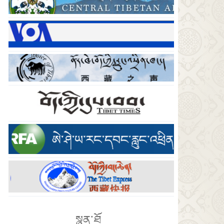
སྙན་ཐོ