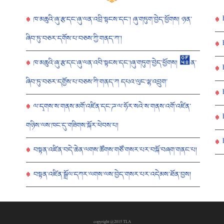
ཁ་མཆུའི་ཞུ་རྩ་དང་ཞུ་ལན་འབྲི་སྟངས་དང་། ཞུ་གཏུག་བྱེད་ཕྱོགས། ཉན་
ཞིབ་ཏུ་བཅར་དགོས་པ་བཅས་ཀྱི་གནད་ཀ་།
ཁ་མཆུའི་ཞུ་རྩ་དང་ཞུ་ལན་འབི་སྟངས་དང་།ཞུ་གཏུག་བྱེད་ཕྱོགས། ཈ན་
ཞིབ་ཏུ་བཅར་དགྱོས་པ་བཅས་ཀི་གནད་ཀ དཔའ་ལུང་ལྷ་འབྲུག་
ལ་དྭགས་ས་གནས་མགོ་འཛིན་དང་ཌ་ལ་ཧོར་སའེ་ས་གནས་འགོ་འཛིན་
གཉིས་ལས་ཁང་དུ་གཟིགས་སྐོར་ཕེབས་པ།
བསྟན་འཛིན་བདེ་ཆེན་ལགས་ཚོགས་གཙོ་གསར་པར་བསྐོ་བཞག་གནང་པ།
བསྟན་འཛིན་སྒྲོལ་དཀར་ལགས་ལས་བྱེད་གསར་པར་འདེམས་ཐོན་བྱས།
copyright @2015 TLA