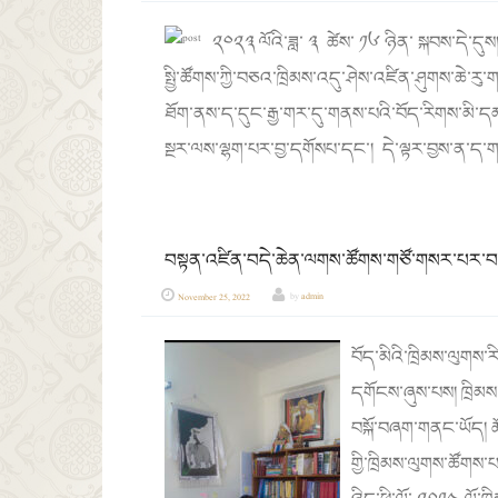
༢༠༢༣ ལོའི་ཟླ་ ༣ ཚེས་ ༡༦ ཉིན་ སྐབས་དེ་དུས།
སྤྱི་ཚོགས་ཀྱི་བཅའ་ཁྲིམས་འདུ་ཤེས་འཛིན་ཤུགས་ཆེ་རུ
ཐོག་ནས་ད་དུང་རྒྱ་གར་དུ་གནས་པའི་བོད་རིགས་མི་ད
སྔར་ལས་ལྷག་པར་བྱ་དགོསཔ་དང་། དེ་ལྟར་བྱས་ན་ད་ག
བསྟན་འཛིན་བདེ་ཆེན་ལགས་ཚོགས་གཙོ་གསར་པར་བ
November 25, 2022
by
admin
བོད་མིའི་ཁྲིམས་ལུགས
དགོངས་ཞུས་པས། ཁྲིམ
བསྐོ་བཞག་གནང་ཡོད། ཚོ
གྱི་ཁྲིམས་ལུགས་ཚོགས་