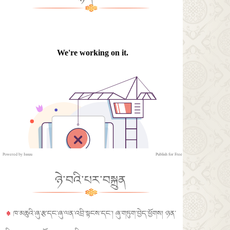
Powered by
Issuu
Publish for Free
ཉེ་བའི་པར་བསྐྲུན
ཁ་མཆུའི་ཞུ་རྩ་དང་ཞུ་ལན་འབྲི་སྟངས་དང་། ཞུ་གཏུག་བྱེད་ཕྱོགས། ཉན་