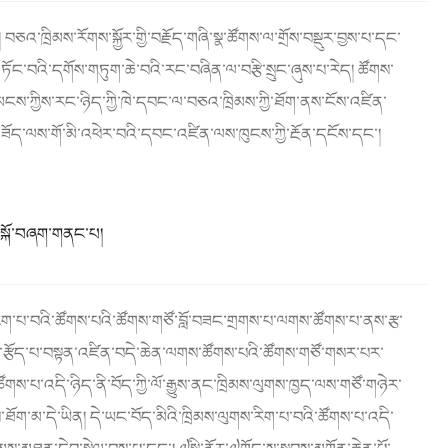
 བཅའ་ཁྲིམས་རོགས་སྐྱོར་གྱི་བརྗོད་གཞི་སྣ་ཚོགས་ལ་གྲོས་བསྡུར་བྱས་པ་དང་
་གཏོང་བའི་དགོས་གཏུག་ཆེ་བའི་རང་བཞིན་ལ་བརྩི་སྲུང་ཞུས་པ་རེད། ཚོགས་
མངས་ཀྱིས་རང་ཉིད་ཀྱི་ཁེ་དབང་ལ་བཅའ་ཁྲིམས་ཀྱི་ཐོག་ནས་ངོས་འཛིན་
ཟོད་ལས་གོ་མི་འཕེར་བའི་དབང་འཛིན་ལས་ཁུངས་ཀྱི་རྔོན་དངོས་དང་།
སྐོ་བཞག་གནང་པ།
་རིག་པ་བའི་ཚོགས་པའི་ཚོགས་གཙོ་བློ་བཟང་གྲགས་པ་ལགས་ཚོགས་པ་ནས་རྩ་
ས་རྩོད་པ་བསྟན་འཛིན་བདེ་ཆེན་ལགས་ཚོགས་པའི་ཚོགས་གཙོ་གསར་པར་
གས་པ་འདི་ཉིད་ནི་བོད་ཀྱི་ལོ་རྒྱུས་ནང་ཁྲིམས་ལུགས་ཁྱད་ལས་གཙོ་གཉེར་
པ་ཐོག་མ་དེ་ཡིན། དེ་ཡང་བོད་མིའི་ཁྲིམས་ལུགས་རིག་པ་བའི་ཚོགས་པ་འདི་