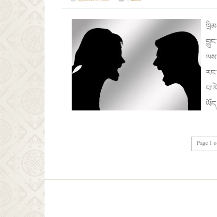
September 27, 2022
by
admin
ཁྲི
བྱུ
ལས་
རང་
པ་ར
ཡོད
Page 1 o