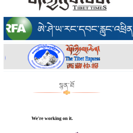
སྙན་ཐོ