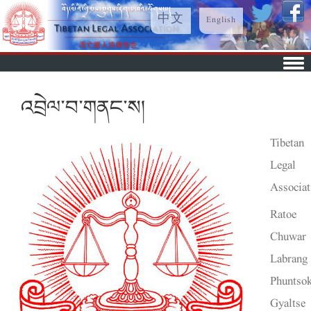
中文
English
Skip to content
འབྲེལ་བ་གནང་ས།
Tibetan
Legal
Associat
Ratoe
Chuwar
Labrang
Phuntso
Gyaltse