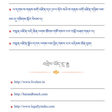
ལ་དྭགས་ས་གནས་མགོ་འཛིན་དང་ཌ་ལ་ཧོར་སའེ་ས་གནས་འགོ་འཛིན་གཉིས་ལས་
ཁང་དུ་གཟིགས་སྐོར་ཕེབས་པ།
བསྟན་འཛིན་བདེ་ཆེན་ལགས་ཚོགས་གཙོ་གསར་པར་བསྐོ་བཞག་གནང་པ།
བསྟན་འཛིན་སྒྲོལ་དཀར་ལགས་ལས་བྱེད་གསར་པར་འདེམས་ཐོན་བྱས།
འབྲེལ་ཡོད་དྲ་རྒྱ
http://www.livelaw.in
http://barandbench.com
http://www.legallyindia.com