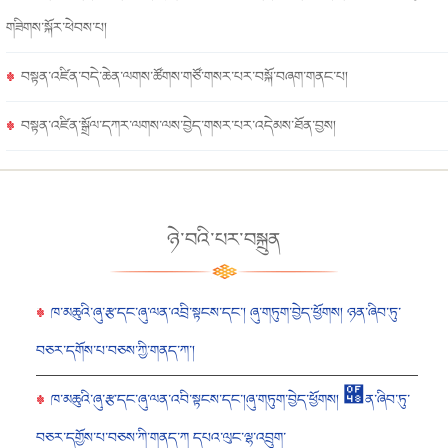
གཟིགས་སྐོར་ཕེབས་པ།
བསྟན་འཛིན་བདེ་ཆེན་ལགས་ཚོགས་གཙོ་གསར་པར་བསྐོ་བཞག་གནང་པ།
བསྟན་འཛིན་སྒྲོལ་དཀར་ལགས་ལས་བྱེད་གསར་པར་འདེམས་ཐོན་བྱས།
ཉེ་བའི་པར་བསྐྲུན
ཁ་མཆུའི་ཞུ་རྩ་དང་ཞུ་ལན་འབྲི་སྟངས་དང་། ཞུ་གཏུག་བྱེད་ཕྱོགས། ཉན་ཞིབ་ཏུ་
བཅར་དགོས་པ་བཅས་ཀྱི་གནད་ཀ་།
ཁ་མཆུའི་ཞུ་རྩ་དང་ཞུ་ལན་འབི་སྟངས་དང་།ཞུ་གཏུག་བྱེད་ཕྱོགས། ཈ན་ཞིབ་ཏུ་
བཅར་དགྱོས་པ་བཅས་ཀི་གནད་ཀ དཔའ་ལུང་ལྷ་འབྲུག་