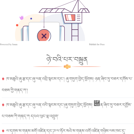
Powered by
Issuu
Publish for Free
ཉེ་བའི་པར་བསྐྲུན
ཁ་མཆུའི་ཞུ་རྩ་དང་ཞུ་ལན་འབྲི་སྟངས་དང་། ཞུ་གཏུག་བྱེད་ཕྱོགས། ཉན་ཞིབ་ཏུ་བཅར་དགོས་པ་
བཅས་ཀྱི་གནད་ཀ་།
ཁ་མཆུའི་ཞུ་རྩ་དང་ཞུ་ལན་འབི་སྟངས་དང་།ཞུ་གཏུག་བྱེད་ཕྱོགས། ཈ན་ཞིབ་ཏུ་བཅར་དགྱོས་
པ་བཅས་ཀི་གནད་ཀ དཔའ་ལུང་ལྷ་འབྲུག་
ལ་དྭགས་ས་གནས་མགོ་འཛིན་དང་ཌ་ལ་ཧོར་སའེ་ས་གནས་འགོ་འཛིན་གཉིས་ལས་ཁང་དུ་