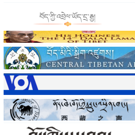
བོད་ཀྱི་འབྲེལ་ཡོད་དྲ་རྒྱ།