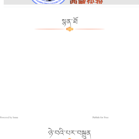
སྙན་ཐོ
Powered by
Issuu
Publish for Free
ཉེ་བའི་པར་བསྐྲུན