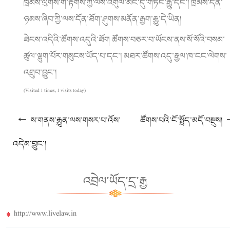
ཁྲིམས་ལུགས་གོ་རྟོགས་ཀྱི་ལས་འགུལ་མང་དུ་གཏོང་རྒྱུ་དང་། ཁྲིམས་དོན་
ཉམས་ཞིབ་ཀྱི་ལས་དོན་ཐོག་ཤུགས་མནོན་རྒྱག་རྒྱུ་དེ་ཡིན།
ཐེངས་འདིའི་ཚོགས་འདུའི་ཐོག ཚོགས་བཅར་བ་ཡོངས་ནས་སོ་སོའི་བསམ་
ཚུལ་ལྷུག་པོར་གསུངས་ཡོད་པ་དང་། མཐར་ཚོགས་འདུ་རྒྱལ་ཁ་ངང་ལེགས་
འགྲུབ་བྱུང་།
(Visited 1 times, 1 visits today)
Post navigation
←
ས་གནས་རྒྱུན་ལས་གསར་པ་འོས་
ཚོགས་པའི་ངོ་སྤྲོད་མདོ་བསྡུས།
འདེམ་བྱུང་།
འབྲེལ་ཡོད་དྲ་རྒྱ
http://www.livelaw.in