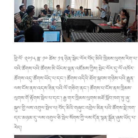
ཕྱི་ལོ་ ༢༠༡༨ ཟླ་ ༡༠ ཚེས་ ༡༣ ཉིན་སྦེང་ལོར་བོད་མིའི་ཁྲིམས་ལུགས་རིག་པ་
བའི་ཚོགས་པའི་ཚོགས་མི་ཡོངས་ལྷན་འཛོམས་ཀྱིས། སྤེང་ལོར་དུ་ལོ་འཁོར་
ཚོགས་འདུ་ཚོགས་ཡོད་པ་དང་། ཚོགས་འདིའི་ཐོག་སྐབས་གཉིས་པའི་རྒྱུན་
ལས་ངོས་ནས་འདས་ཟིན་པའི་ལོ་གཅིག་ནང་། ཚོགས་པ་ངོས་ནས་ཁྲིམས་
ལུགས་གོ་རྟོགས་སྤེལ་པ་དང་།
རྒྱ་གར་ཁྲིམས་ལུགས་མཐོ་སློབ་ཁག་ཏུ་ཞུ་
སྐུལ་གྱི་ལས་འགུལ་སྤེལ་པ། བོད་མིའི་གཞུང་འབྲེལ་མིན་པའི་ཚོགས་སྡེ་ཁག་
དང་མཉམ་དུ་ལས་འགུལ་ཅི་སྤེལ་སོགས་ཀྱི་ལས་དོན་སྙན་སྒྲོན་ཞུས་ཡོད་པ་
རེད།