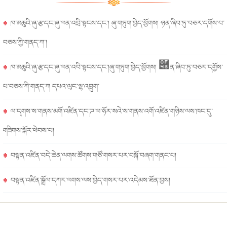
ཁ་མཆུའི་ཞུ་རྩ་དང་ཞུ་ལན་འབྲི་སྟངས་དང་། ཞུ་གཏུག་བྱེད་ཕྱོགས། ཉན་ཞིབ་ཏུ་བཅར་དགོས་པ་
བཅས་ཀྱི་གནད་ཀ་།
ཁ་མཆུའི་ཞུ་རྩ་དང་ཞུ་ལན་འབི་སྟངས་དང་།ཞུ་གཏུག་བྱེད་ཕྱོགས། ཈ན་ཞིབ་ཏུ་བཅར་དགྱོས་
པ་བཅས་ཀི་གནད་ཀ དཔའ་ལུང་ལྷ་འབྲུག་
ལ་དྭགས་ས་གནས་མགོ་འཛིན་དང་ཌ་ལ་ཧོར་སའེ་ས་གནས་འགོ་འཛིན་གཉིས་ལས་ཁང་དུ་
གཟིགས་སྐོར་ཕེབས་པ།
བསྟན་འཛིན་བདེ་ཆེན་ལགས་ཚོགས་གཙོ་གསར་པར་བསྐོ་བཞག་གནང་པ།
བསྟན་འཛིན་སྒྲོལ་དཀར་ལགས་ལས་བྱེད་གསར་པར་འདེམས་ཐོན་བྱས།