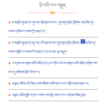
ཉེ་བའི་པར་བསྐྲུན
ཁ་མཆུའི་ཞུ་རྩ་དང་ཞུ་ལན་འབྲི་སྟངས་དང་། ཞུ་གཏུག་བྱེད་ཕྱོགས། ཉན་ཞིབ་ཏུ་
བཅར་དགོས་པ་བཅས་ཀྱི་གནད་ཀ་།
ཁ་མཆུའི་ཞུ་རྩ་དང་ཞུ་ལན་འབི་སྟངས་དང་།ཞུ་གཏུག་བྱེད་ཕྱོགས། ཈ན་ཞིབ་ཏུ་
བཅར་དགྱོས་པ་བཅས་ཀི་གནད་ཀ དཔའ་ལུང་ལྷ་འབྲུག་
ལ་དྭགས་ས་གནས་མགོ་འཛིན་དང་ཌ་ལ་ཧོར་སའེ་ས་གནས་འགོ་འཛིན་གཉིས་ལས་
ཁང་དུ་གཟིགས་སྐོར་ཕེབས་པ།
བསྟན་འཛིན་བདེ་ཆེན་ལགས་ཚོགས་གཙོ་གསར་པར་བསྐོ་བཞག་གནང་པ།
བསྟན་འཛིན་སྒྲོལ་དཀར་ལགས་ལས་བྱེད་གསར་པར་འདེམས་ཐོན་བྱས།