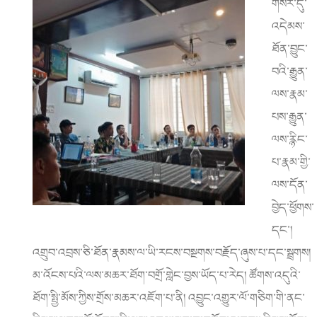
གསར་དུ་
འདེམས་
ཐོན་བྱུང་
བའི་རྒྱུན་
ལས་རྣམ་
པས་རྒྱུན་
ལས་རྙིང་
པ་རྣམ་གྱི་
ལས་དོན་
བྱེད་ཕྱོགས་
དང་།
འགྲུབ་འབྲས་ཅི་ཐོན་རྣམས་ལ་ཡི་རངས་བསྔགས་བརྗོད་ཞུས་པ་དང་སྦྲགས།
མ་འོངས་པའི་ལས་མཆར་ཐོག་བགྲོ་གླེང་བྱས་ཡོད་པ་རེད། ཚོགས་འདུའི་
ཐོག་སྤྱི་མོས་ཀྱིས་གྲོས་མཆར་འཇོག་པ་ནི། འབྱུང་འགྱུར་ལོ་གཅིག་གི་ནང་