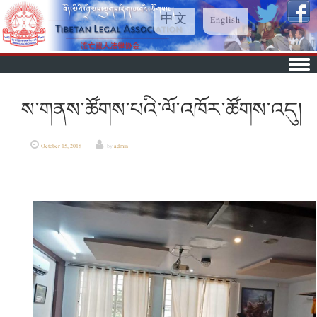
中文
English
Skip to content
ས་གནས་ཚོགས་པའི་ལོ་འཁོར་ཚོགས་འདུ།
October 15, 2018
by
admin